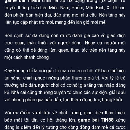
game bài TIN88
chính là sự đa dạng trong lựa chọn. Từ
truyền thống Tiến Lên Miền Nam, Phỏm, Mậu Binh, Xì Tố cho
đến phiên bản hiện đại, đáp ứng mọi nhu cầu. Nền tảng này
liên tục cập nhật trò mới, mang đến làn gió mới mẻ.
Bên cạnh sự đa dạng còn được đánh giá cao về giao diện
trực quan, thân thiện với người dùng. Ngay cả người mới
cũng có thể dễ dàng làm quen, thao tác trên nền tảng này
một cách nhanh chóng.
Đây không chỉ là nơi giải trí mà còn là cơ hội để bạn thể hiện
tài năng, chinh phục những phần thưởng giá trị. Với tỷ lệ trả
thưởng hấp dẫn, người chơi có cơ hội gia tăng thu nhập đáng
kể. Nhà cái cũng thường xuyên tổ chức các sự kiện, giải đấu
với những phần quà hấp dẫn, tạo thêm động lực, hứng khởi.
Với ưu điểm vượt trội về chất lượng, giao diện thân thiện,
bảo mật tối tân, cơ hội thắng lớn,
game bài TIN88
xứng
đáng là điểm đến lý tưởng cho cộng đồng đam mê cá cược