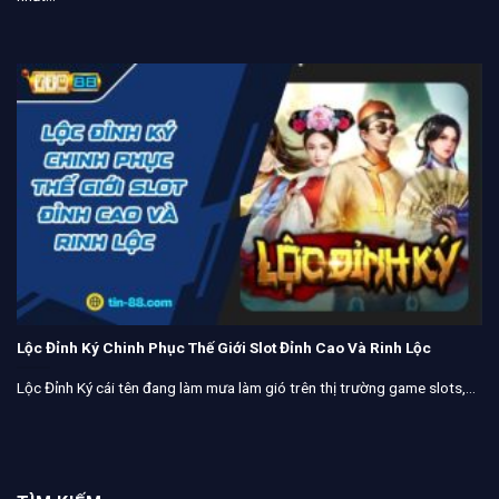
Lộc Đỉnh Ký Chinh Phục Thế Giới Slot Đỉnh Cao Và Rinh Lộc
Lộc Đỉnh Ký cái tên đang làm mưa làm gió trên thị trường game slots,...