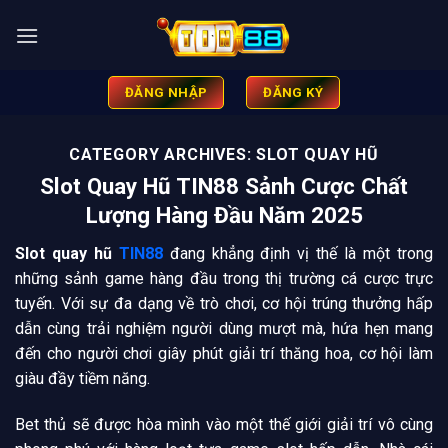
Skip
to
content
ĐĂNG NHẬP
ĐĂNG KÝ
CATEGORY ARCHIVES:
SLOT QUAY HŨ
Slot Quay Hũ TIN88 Sảnh Cược Chất
Lượng Hàng Đầu Năm 2025
Slot quay hũ
TIN88
đang khẳng định vị thế là một trong
những sảnh game hàng đầu trong thị trường cá cược trực
tuyến. Với sự đa dạng về trò chơi, cơ hội trúng thưởng hấp
dẫn cùng trải nghiệm người dùng mượt mà, hứa hẹn mang
đến cho người chơi giây phút giải trí thăng hoa, cơ hội làm
giàu đầy tiềm năng.
Bet thủ sẽ được hòa mình vào một thế giới giải trí vô cùng