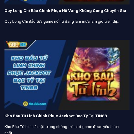
Quy Long Chi Bảo Chinh Phục Hũ Vàng Khủng Cùng Chuyên Gia
Quy Long Chi Bảo tựa game nổ hũ đang làm mưa làm gió trên thị...
Kho Báu Tứ Linh Chinh Phục Jackpot Bạc Tỷ Tại TIN88
Kho Báu Tứ Linh là một trong những trò slot game được yêu thích
nhất...